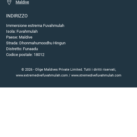
Maldive
INDIRIZZO
Immersione estrema Fuvahmulah
Isola: Fuvahmulah
Paese: Maldive
Strada: Dhonmahumoodhu Hingun
Distretto: Funaadu
Codice postale: 18012
© 2026 - Olige Maldives Private Limited. Tutti i diritti riservati,
www.extremedivefuvahmulah.com / www.xtremedivefuvahmulah.com