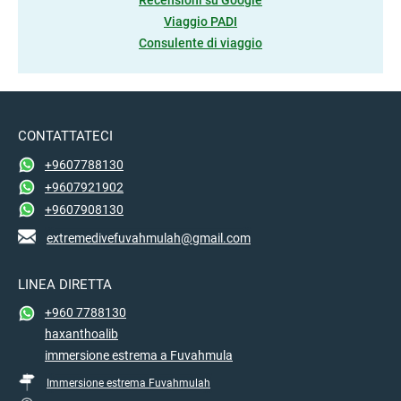
Recensioni su Google
Viaggio PADI
Consulente di viaggio
CONTATTATECI
+9607788130
+9607921902
+9607908130
extremedivefuvahmulah@gmail.com
LINEA DIRETTA
+960 7788130
haxanthoalib
immersione estrema a Fuvahmula
Immersione estrema Fuvahmulah