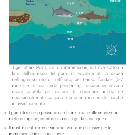
Tiger Shark Point, il sito d'immersione, si trova sotto un
lato dell'ingresso del porto di Fuvahmulah. A causa
dell'ingresso molto trafficato, del basso fondale (5-7
metri) e di una certa pendenza, i subacquei devono
usare cautela per evitare di provocare acidità se
occasionalmente salgono e si scontrano con le barche
in avvicinamento.
I punti di discesa possono cambiare in base alle condizioni
meteorologiche, come deciso dalla guida subacquea.
Il nostro centro immersioni ha un orario esclusivo per le
immersioni con gli squali tigre.