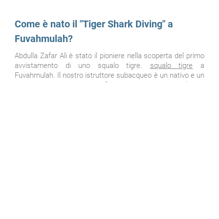
Come è nato il "Tiger Shark Diving" a
Fuvahmulah?
Abdulla Zafar Ali
è stato il pioniere nella scoperta del primo
avvistamento di uno squalo tigre.
squalo tigre
a
Fuvahmulah. Il nostro istruttore subacqueo è un nativo e un
istruttore subacqueo certificato PADI. Non è solo un
semplice istruttore di immersioni, ma uno dei pochi
subacquei che pensa sempre al progresso di questo
settore a Fuvahmulah.
Per saperne di più
...
IMMERSIONE CON SQUALO TIGRE A
FUVAHMULAH, MALDIVE
Perché ci sono gli squali tigre? Grazie alla posizione
geografica e alla topografia,
Fuvahmulah
ospita una
grande varietà di squali e specie pelagiche. L'isola si
erge dall'oceano profondo come una scogliera